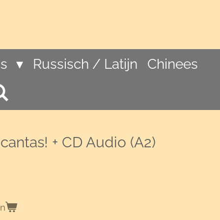
ns
Russisch / Latijn
Chinees
cantas! + CD Audio (A2)
en