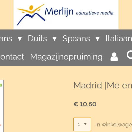
rans
Duits
Spaans
Italiaa
ontact
Magazijnopruiming
Madrid |Me en
€ 10,50
In winkelwag