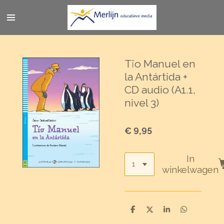
Ga
direct
naar
de
hoofdinhoud
Tïo Manuel en
la Antártida +
CD audio (A1.1,
nivel 3)
€ 9,95
In
winkelwagen
D
D
S
D
e
e
h
e