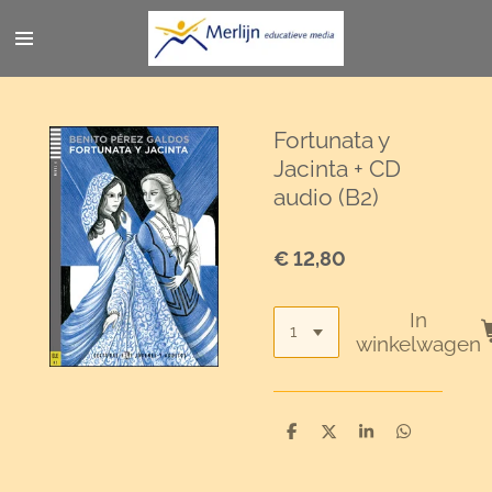
Ga
direct
naar
de
hoofdinhoud
Fortunata y
Jacinta + CD
audio (B2)
€ 12,80
In
winkelwagen
D
D
S
D
e
e
h
e
l
e
a
l
e
l
r
e