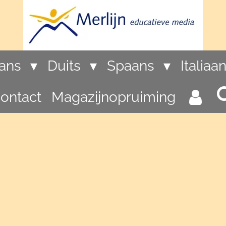
rans
Duits
Spaans
Italiaa
ontact
Magazijnopruiming