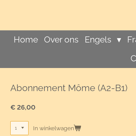
Ga
direct
naar
de
hoofdinhoud
Home
Over ons
Engels
F
C
Abonnement Môme (A2-B1)
€ 26,00
In winkelwagen