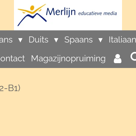
rans
Duits
Spaans
Italiaa
ontact
Magazijnopruiming
2-B1)