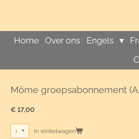
Ga
direct
naar
de
hoofdinhoud
Home
Over ons
Engels
F
C
Môme groepsabonnement (A
€ 17,00
In winkelwagen